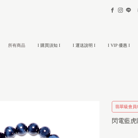
所有商品
I 購買須知 I
I 運送說明 I
I VIP 優惠 I
翡翠級會員8
閃電藍虎