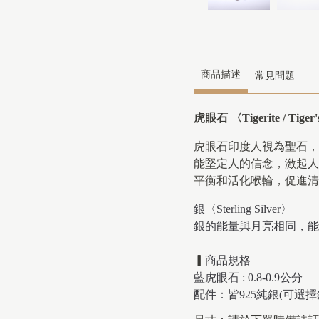
商品描述
常見問題
虎眼石 〈Tigerite / Tiger's
虎眼石印度人視為聖石，
能堅定人的信念，激起人
平衡和活化喉輪，促進清
銀〈Sterling Silver〉
銀的能量與月亮相同，能
▎
商品規格
藍虎眼石 : 0.8-0.9公分
配件：皆925純銀(可選擇