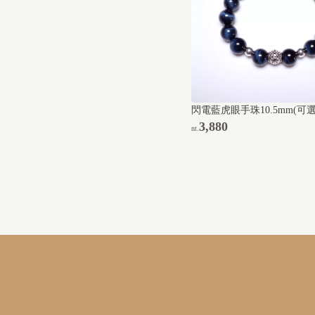
閃電藍虎眼手珠10.5mm(可
3,880
nt.