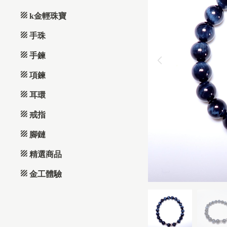
k金輕珠寶
手珠
手鍊
項鍊
耳環
戒指
腳鏈
精選商品
金工體驗