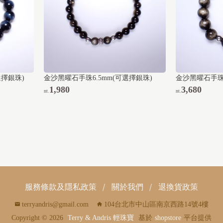
選擇銀珠)
金沙黑曜石手珠6.5mm(可選擇銀珠)
金沙黑曜石手珠1
1,980
3,680
nt.
nt.
服務條款及隱私政策
關於我們
退換貨政策
terryandris@gmail.com
104台北市中山區南京西路14號4樓
Copyright ©
2026
Terry & Andris 輕珠寶
基於
shopstore
平台提供