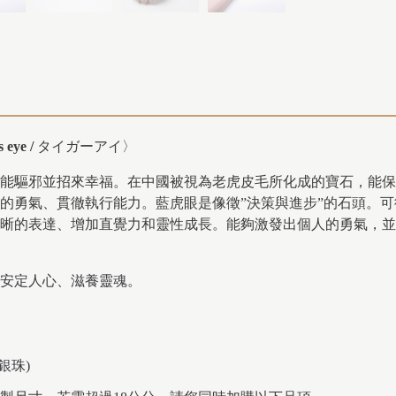
 eye /
タイガーアイ〉
能驅邪並招來幸福。在中國被視為老虎皮毛所化成的寶石，能保
的勇氣、貫徹執行能力。藍虎眼
是像徵”決策與進步”的石頭。
晰的表達、增加直覺力和靈性成長。能夠激發出個人的勇氣，並
安定人心、滋養靈魂。
銀珠)