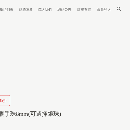
商品列表
購物車
0
聯絡我們
網站公告
訂單查詢
會員登入
5折
眼手珠8mm(可選擇銀珠)