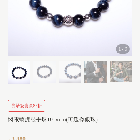
I
1
/
9
I
I
V
I
P
翡翠級會員85折
I
閃電藍虎眼手珠10.5mm(可選擇銀珠)
3,880
nt.