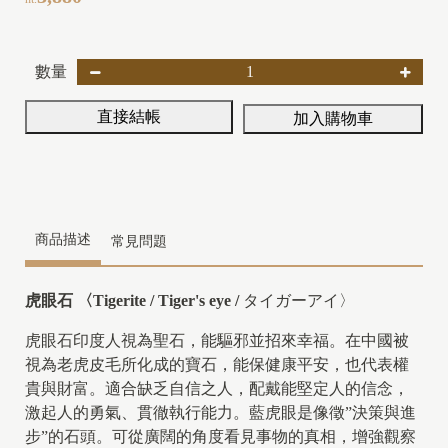
數量
直接結帳
加入購物車
商品描述
常見問題
虎眼石 〈Tigerite / Tiger's eye /
タイガーアイ〉
虎眼石印度人視為聖石，能驅邪並招來幸福。在中國被
視為老虎皮毛所化成的寶石，能保健康平安，也代表權
貴與財富。適合缺乏自信之人，配戴能堅定人的信念，
激起人的勇氣、貫徹執行能力。藍虎眼
是像徵”決策與進
步”的石頭。可從廣闊的角度看見事物的真相，增強觀察