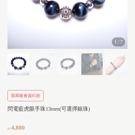
I
1
/
7
I
I
V
I
P
翡翠級會員85折
閃電藍虎眼手珠13mm(可選擇銀珠)
I
4,880
nt.