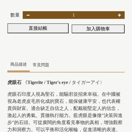
數量
直接結帳
加入購物車
商品描述
常見問題
虎眼石 〈Tigerite / Tiger's eye /
タイガーアイ〉
虎眼石印度人視為聖石，能驅邪並招來幸福。在中國被
視為老虎皮毛所化成的寶石，能保健康平安，也代表權
貴與財富。適合缺乏自信之人，配戴能堅定人的信念，
激起人的勇氣、貫徹執行能力。藍虎眼
是像徵”決策與進
步”的石頭。可從廣闊的角度看見事物的真相，增強觀察
力和洞察力。可以平衡和活化喉輪，促進清晰的表達、