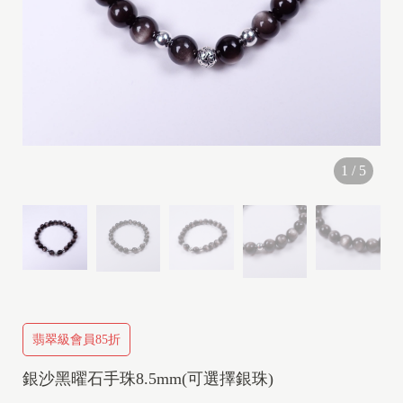
I
I
1
/
5
I
V
I
P
I
翡翠級會員85折
銀沙黑曜石手珠8.5mm(可選擇銀珠)