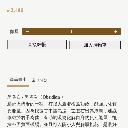
2,480
nt.
數量
直接結帳
加入購物車
商品描述
常見問題
黑曜石
/
黑曜岩〈
Obsidian
〉
屬於火成岩的一種，有強大避邪檔煞功效，能強力化解
負能量。因為根據古中國氣法，左進右出為原則，建議
佩戴於右手為佳，有助於吸納化解自身的負性能量，抵
擋外界負面磁場。並且可以防小人與解爛桃花，是最好