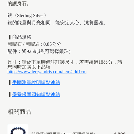
的護身石。
銀〈Sterling Silver〉
銀的能量與月亮相同，能安定人心、滋養靈魂。
▎
商品規格
黑曜石
/
黑曜岩
: 0.85公分
配件：皆925純銀(可選擇銀珠)
尺寸：請於下單時備註訂製尺寸，若需超過18公分，請
您同時加購以下品項
https://www.terryandris.com/item/add1cm
▎
手圍測量說明
請點連結
▎
保養保固須知請點連結
相關商品