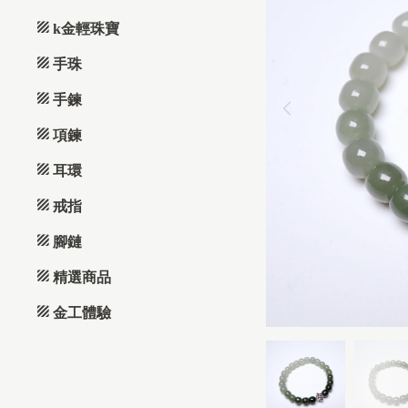
k金輕珠寶
手珠
手鍊
項鍊
耳環
戒指
腳鏈
精選商品
金工體驗