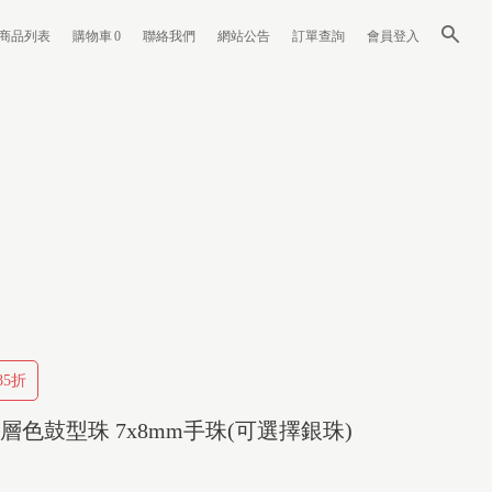
商品列表
購物車
0
聯絡我們
網站公告
訂單查詢
會員登入
5折
層色鼓型珠 7x8mm手珠(可選擇銀珠)