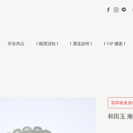
所有商品
I 購買須知 I
I 運送說明 I
I VIP 優惠 I
翡翠級會員8
和田玉 漸