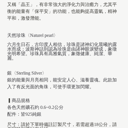
又稱「晶王」，有非常強大的淨化力與治癒力，尤其平
衡的能量有「保平安」的功能，也能夠提高靈氣，精神
平和，激發潛能。
天然珍珠〈Naturel pearl〉
六月生日石，古印度人相信，珍珠是諸神幻化晨曦的露
水而成；波斯神話則認為珍珠是由諸神眼淚變成，象徵
光明希望。珍珠具有高雅氣質，象徵健康、純潔、華
麗。
銀〈Sterling Silver〉
銀的能量與月亮相同，能安定人心、滋養靈魂。此款加
入了有反光面的角珠，可使手環更加閃耀。
▎
商品規格
各色天然礦石約 0.6~0.2公分
配件：皆925純銀
尺寸：請於下單時備註訂製尺寸，若需超過18公分，請