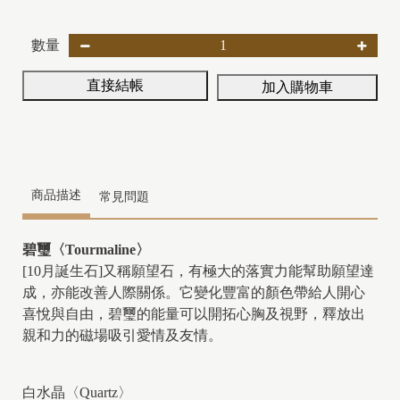
數量
直接結帳
加入購物車
商品描述
常見問題
碧璽〈Tourmaline〉
[10月誕生石]又稱願望石，有極大的落實力能幫助願望達
成，亦能改善人際關係。它變化豐富的顏色帶給人開心
喜悅與自由，碧璽的能量可以開拓心胸及視野，釋放出
親和力的磁場吸引愛情及友情。
白水晶〈Quartz〉