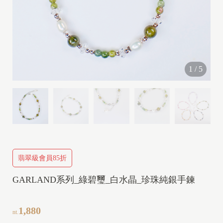
I
1
/
5
I
I
V
I
P
翡翠級會員85折
GARLAND系列_綠碧璽_白水晶_珍珠純銀手鍊
I
1,880
nt.