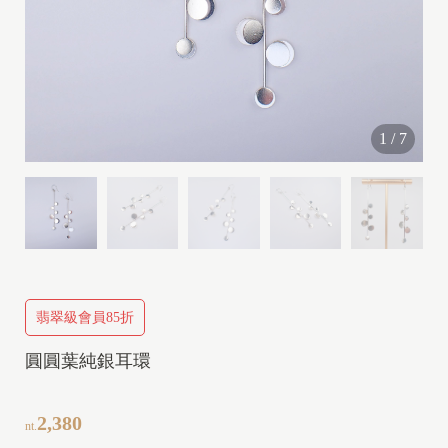
I
1
/
7
I
I
V
I
P
翡翠級會員85折
圓圓葉純銀耳環
I
2,380
nt.