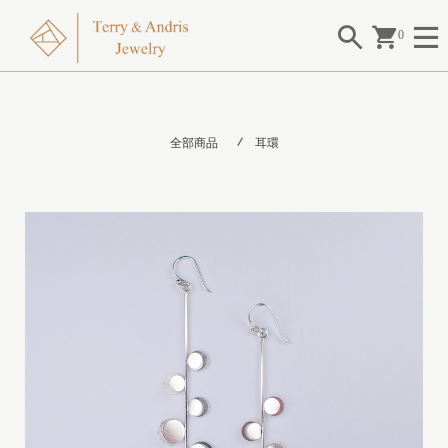
0
全部商品
耳環
I
I