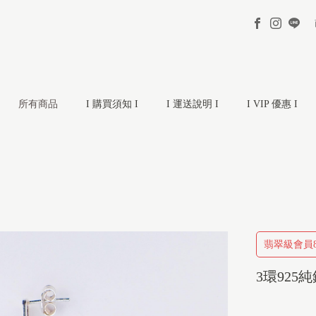
所有商品
I 購買須知 I
I 運送說明 I
I VIP 優惠 I
翡翠級會員8
3環925