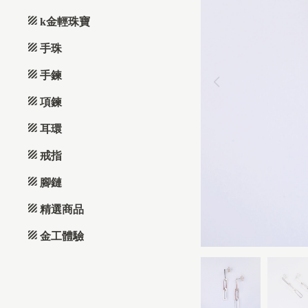
k金輕珠寶
手珠
手鍊
項鍊
耳環
戒指
腳鏈
精選商品
金工體驗