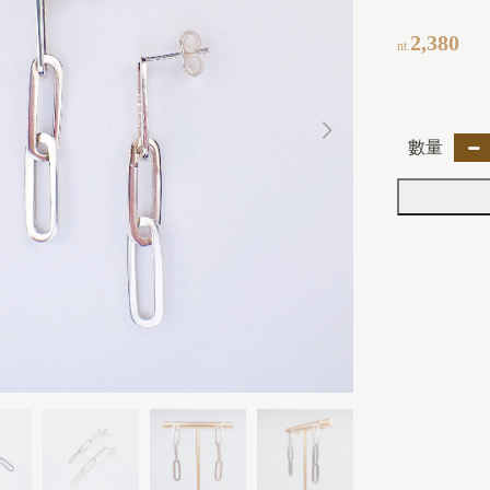
2,380
nt.
數量