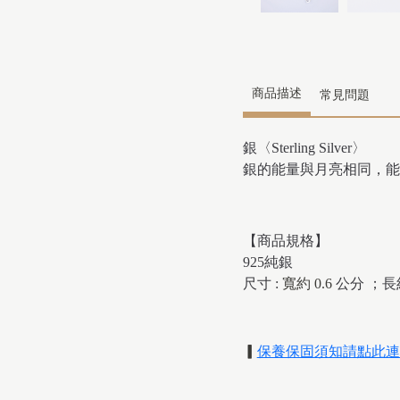
商品描述
常見問題
銀〈Sterling Silver〉
銀的能量與月亮相同，能
【商品規格】
925純銀
尺寸 :
寬約 0.6
公分
；長約
▎
保養保固須知請點此連