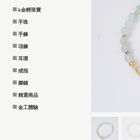
k金輕珠寶
手珠
手鍊
項鍊
耳環
戒指
腳鏈
精選商品
金工體驗