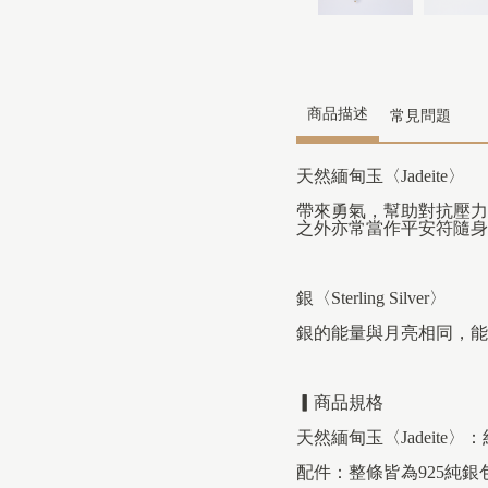
商品描述
常見問題
天然緬甸玉〈Jadeite〉
帶來勇氣，幫助對抗壓力
之外亦常當作平安符隨身
銀〈Sterling Silver〉
銀的能量與月亮相同，能
▎
商品規格
天然緬甸玉〈Jadeite〉：
配件：整條皆為925純銀包