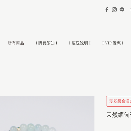
所有商品
I 購買須知 I
I 運送說明 I
I VIP 優惠 I
翡翠級會員8
天然緬甸