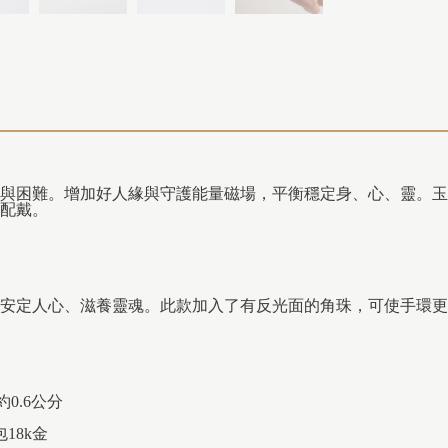
與困難。增加好人緣與守護能量磁場，平衡穩定身、心、靈。玉
配戴。
安定人心、滋養靈魂。此款加入了有反光面的角珠，可使手環更
約0.6公分
18k金