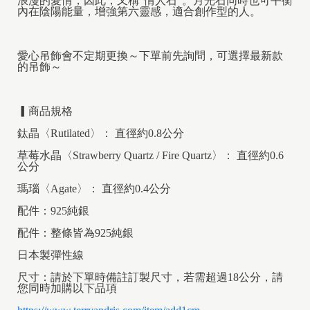
浪漫的愛情，因此，又稱“情人石”。月光石同時也可平衡
內在陰陽能量，增強第六靈感，適合創作型的人。
愛心吊飾會不定期更換～下單前先詢問，可選擇最新款
的吊飾～
▎
商品規格
鈦晶〈
Rutilated
〉
： 直徑約0.8公分
草莓水晶〈Strawberry Quartz / Fire Quartz〉： 直徑約0.6
公分
瑪瑙〈Agate〉： 直徑約0.4公分
配件：925純銀
配件：整條皆為925純銀
日本製彈性線
尺寸：請於下單時備註訂製尺寸，若需超過18公分，請
您同時加購以下品項