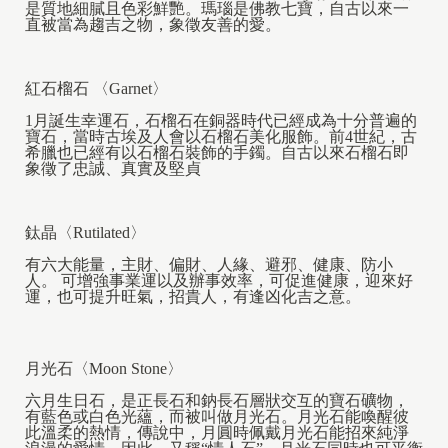
是質地細膩且色彩鮮艷。瑪瑙是佛教七寶，自古以來一
直被當為趨吉之物，象徵友善的愛。
紅石榴石 〈Garnet〉
1月誕生幸運石，石榴石在銅器時代已經成為十分普遍的
寶石，當時古埃及人會以石榴石美化服飾。前4世紀，古
希臘也已經有以石榴石裝飾的手鐲。自古以來石榴石即
象徵了忠誠、真實及堅貞
鈦晶〈Rutilated〉
有六大能量，主財、偏財、人緣、避邪、健康、防小
人。 可增強事業運以及辦事效率，可促進健康，迎來好
運，也可提升旺氣，招貴人，有逢凶化吉之意。
月光石〈Moon Stone〉
六月生日石，是正長石和鈉長石層狀交互的寶石礦物，
有藍色或白色光蘊，而被叫做月光石。月光石能喚醒彼
此溫柔的熱情，傳說中，月圓時佩戴月光石能招來純淨