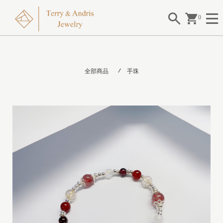
0
全部商品
手珠
I
I