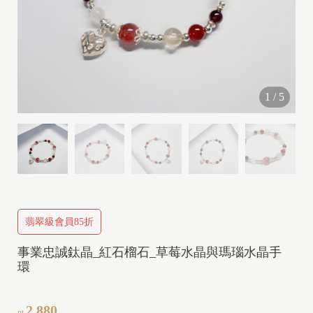
I
1
/
5
I
I
V
I
P
翡翠級會員85折
事業忠誠鈦晶_紅石榴石_草莓水晶與瑪瑙水晶手
I
環
2,880
nt.