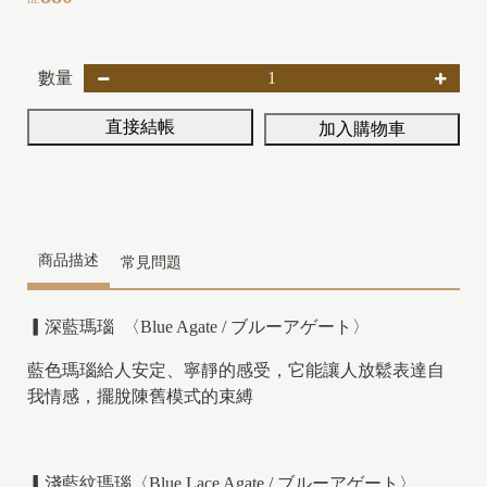
數量
直接結帳
加入購物車
商品描述
常見問題
▎
深藍瑪瑙 〈Blue Agate / ブルーアゲート〉
藍色瑪瑙給人安定、寧靜的感受，它能讓人放鬆表達自
我情感，擺脫陳舊模式的束縛
▎
淺藍紋瑪瑙〈Blue Lace Agate / ブルーアゲート〉