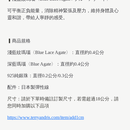
可平衡正負能量，消除精神緊張及壓力，維持身體及心
靈和諧，帶給人寧靜的感受。
▎
商品規格
淺藍紋瑪瑙〈Blue Lace Agate〉：直徑約0.4公分
深藍瑪瑙〈Blue Agate〉：直徑約0.4公分
925純銀珠：直徑0.2公分/0.3公分
配件：日本製彈性線
尺寸：請於下單時備註訂製尺寸，若需超過18公分，請
您同時加購以下品項
https://www.terryandris.com/item/add1cm