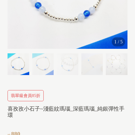
I
1
/
5
I
I
V
I
P
翡翠級會員85折
喜孜孜小石子~淺藍紋瑪瑙_深藍瑪瑙_純銀彈性手
I
環
880
nt.