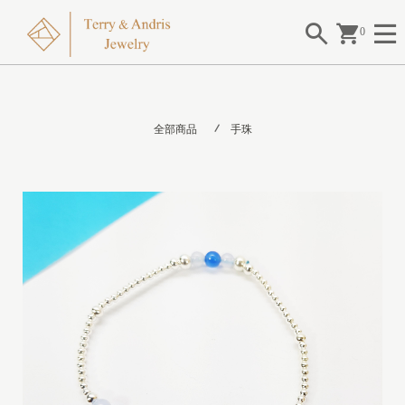
0
全部商品
手珠
I
I